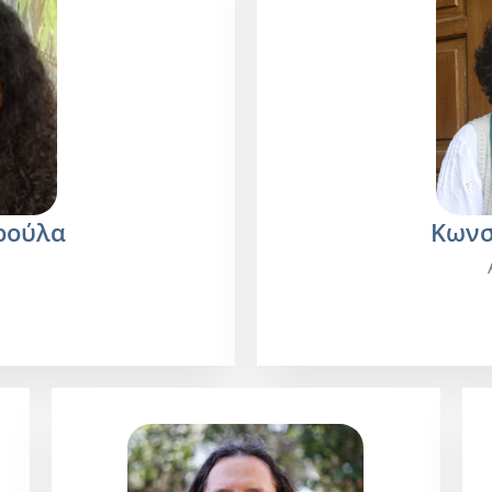
ρούλα
Κωνσ